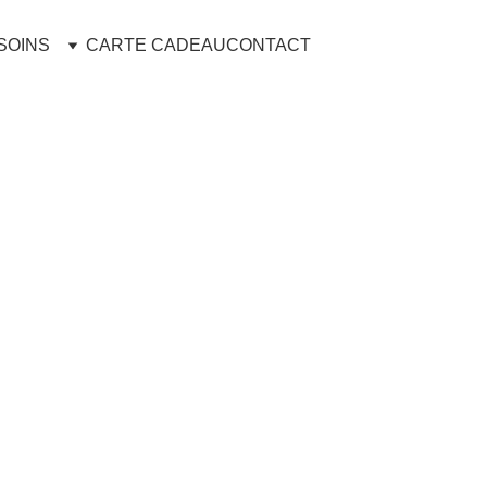
SOINS
CARTE CADEAU
CONTACT
Maquil
€46.00